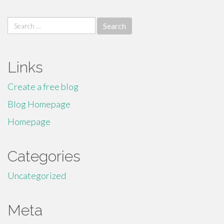
Search
for:
Links
Create a free blog
Blog Homepage
Homepage
Categories
Uncategorized
Meta